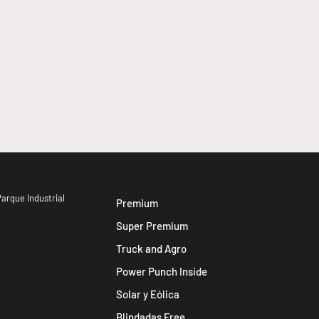
MB 21
EDNA
arque Industrial
Premium
Super Premium
Truck and Agro
Power Punch Inside
Solar y Eólica
Blindadas Free