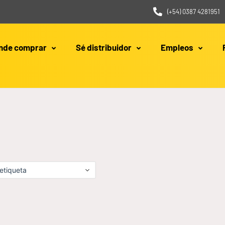
(+54) 0387 4281951
nde comprar
Sé distribuidor
Empleos