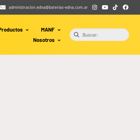
administracion.edna@baterias-edna.com.ar
Productos
MANF
Nosotros