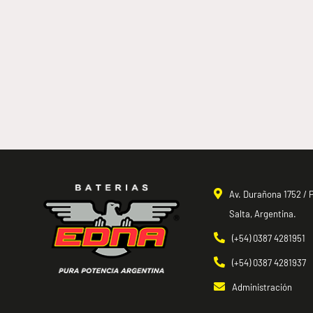
OD 25
EDNA
Av. Durañona 1752 / P
Salta, Argentina.
(+54) 0387 4281951
(+54) 0387 4281937
Administración