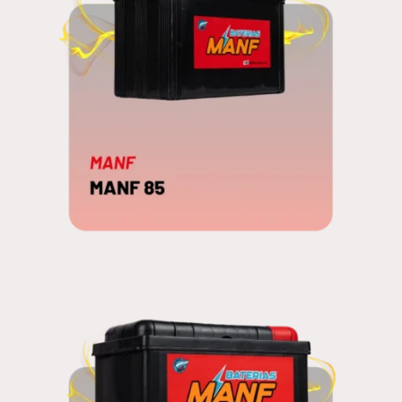
MANF 85
EDNA