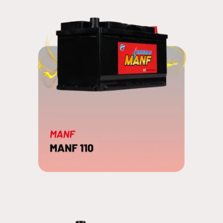
MANF 110
EDNA