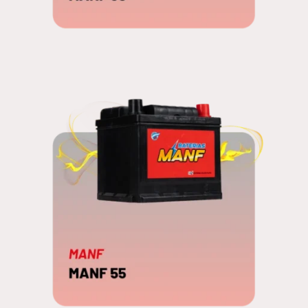
MANF 60
EDNA