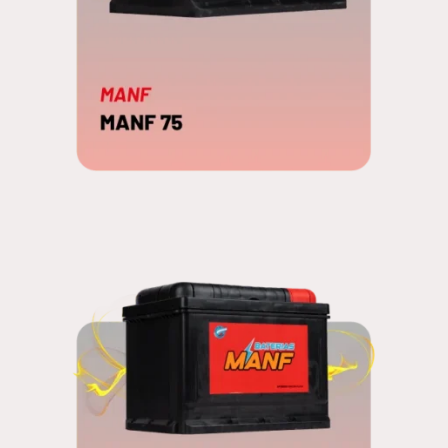
MANF 75
EDNA