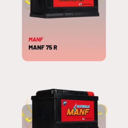
MANF 75 R
EDNA