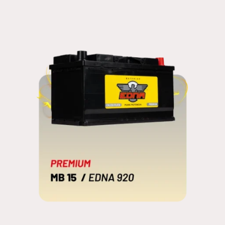
MANF 55
EDNA
MB 15
EDNA 920