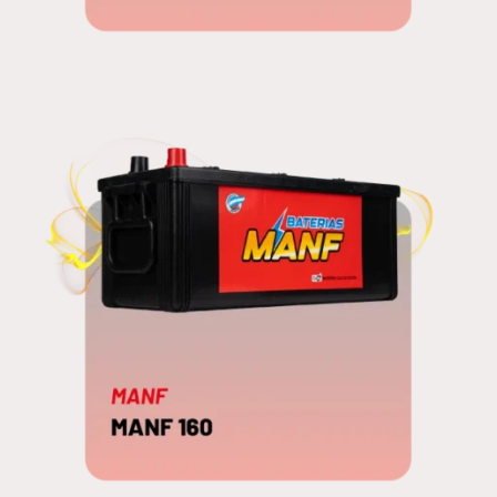
MANF 180
EDNA