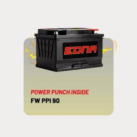
EFS 40 PVD/E
BLINDADA FREE
FW PPI 90
POWER PUNCH INSIDE