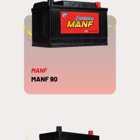
MANF 90
EDNA