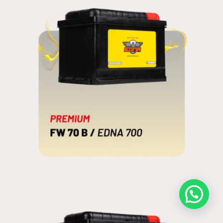
FW 70B
EDNA 700
WhatsApp