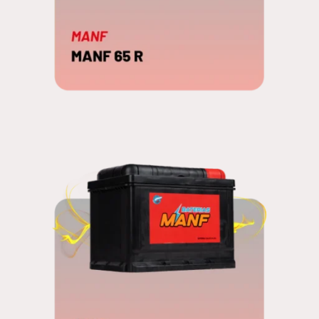
MANF 65 R
EDNA