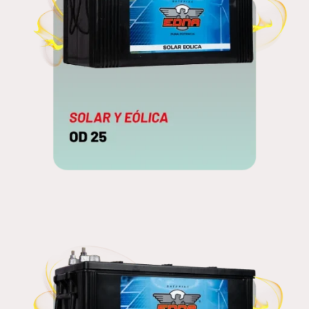
OD 25
EDNA