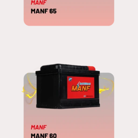
MANF 65
EDNA