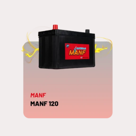
MANF 160
EDNA
MANF 120
EDNA