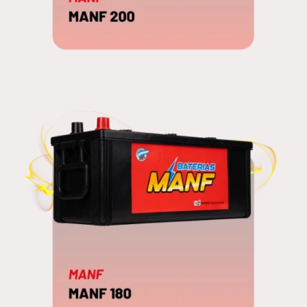
MANF 200
EDNA