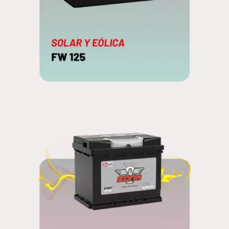
FW 125
EDNA